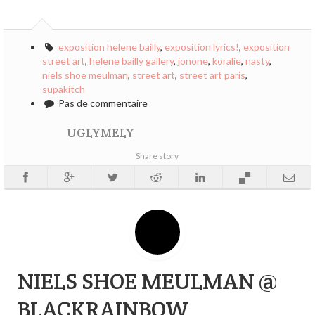
exposition helene bailly
,
exposition lyrics!
,
exposition
street art
,
helene bailly gallery
,
jonone
,
koralie
,
nasty
,
niels shoe meulman
,
street art
,
street art paris
,
supakitch
Pas de commentaire
UGLYMELY
Share story
NIELS SHOE MEULMAN @
BLACKRAINBOW