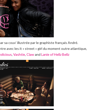
r sa couv’ illustrée par le graphiste français André.
e avec les it « street » girl du moment outre atlantique,
olicious
,
Vashtie
,
Claw
and
Lanie of Hellz Bellz