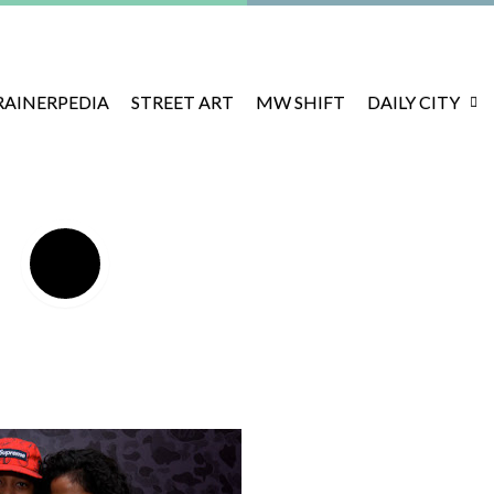
RAINERPEDIA
STREET ART
MW SHIFT
DAILY CITY