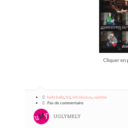
Cliquer en p
hellz bellz
,
ltd
,
nitrolicious
,
vashtie
Pas de commentaire
UGLYMELY