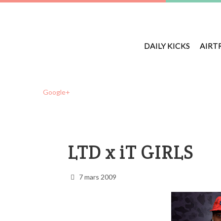
DAILY KICKS
AIRT
Google+
LTD x iT GIRLS
7 mars 2009