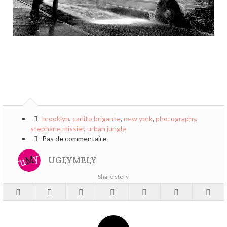
brooklyn
,
carlito brigante
,
new york
,
photography
,
stephane missier
,
urban jungle
Pas de commentaire
UGLYMELY
Share story