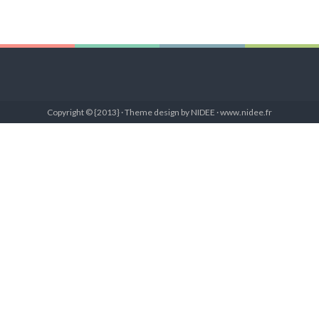
Copyright © {2013} · Theme design by NIDEE · www.nidee.fr