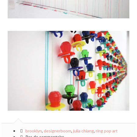
brooklyn
,
designerboom
,
julia chiang
,
ring pop art
Pas de commentaire