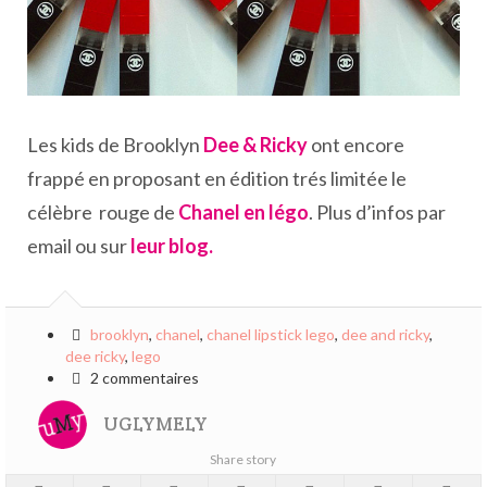
Les kids de Brooklyn
Dee & Ricky
ont encore
frappé en proposant en édition trés limitée le
célèbre rouge de
Chanel en légo
. Plus d’infos par
email ou sur
leur blog.
brooklyn
,
chanel
,
chanel lipstick lego
,
dee and ricky
,
dee ricky
,
lego
2 commentaires
UGLYMELY
Share story