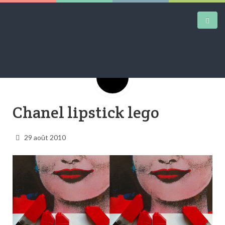
Google+
DAILY KICKS
Chanel lipstick lego
AIRTRAINERPEDIA
STREET ART
29 août 2010
MW SHIFT
DAILY CITY
CONTACT