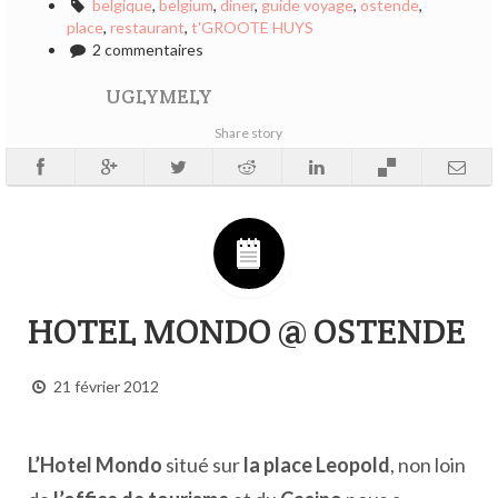
belgique
,
belgium
,
diner
,
guide voyage
,
ostende
,
place
,
restaurant
,
t'GROOTE HUYS
2 commentaires
UGLYMELY
Share story
HOTEL MONDO @ OSTENDE
21 février 2012
L’Hotel Mondo
situé sur
la place Leopold
, non loin