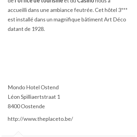
de
l’office de tourisme
et du
Casino
nous a
accueilli dans une ambiance feutrée. Cet hôtel 3***
est installé dans un magnifique bâtiment Art Déco
datant de 1928.
Mondo Hotel Ostend
Léon Spilliaertstraat 1
8400 Oostende
http://www.theplaceto.be/