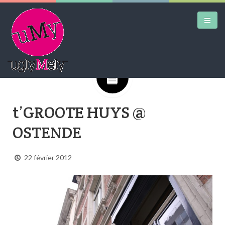
Google+
DAILY KICKS
t’GROOTE HUYS @
AIRTRAINERPEDIA
OSTENDE
STREET ART
MW SHIFT
22 février 2012
DAILY CITY
CONTACT